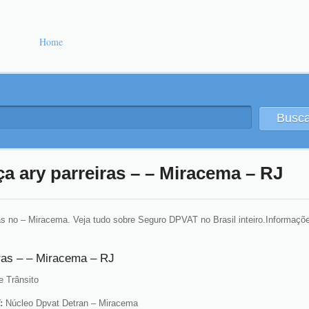
Home
Busca
a ary parreiras – – Miracema – RJ
s no – Miracema. Veja tudo sobre Seguro DPVAT no Brasil inteiro.Informaçõ
ras – – Miracema – RJ
 Trânsito
T:
Núcleo Dpvat Detran – Miracema