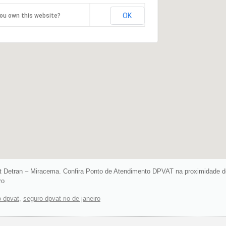
OK
ou own this website?
 Detran – Miracema. Confira Ponto de Atendimento DPVAT na proximidade do
ro
o dpvat
,
seguro dpvat rio de janeiro