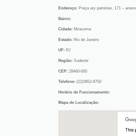
Endereço:
Praça ary parreiras, 171 – anexo
Bairro:
Cidade:
Miracema
Estado:
Rio de Janeiro
UF:
RJ
Região:
Sudeste
CEP:
28460-000
Telefone:
(22)3852-8750
Horário de Funcionamento:
Mapa de Localização:
This 