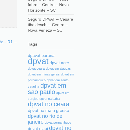
fabro – Centro – Novo
Horizonte – SC
Seguro DPVAT – Cesare
tibaldeschi – Centro –
Nova Veneza – SC
ade – RJ
→
Tags
dpavat parana
dpvat
dpvat acre
dpvat ceara
dpvat em alagoas
dpvat em minas gerais
dpvat em
pernambuco
dpvat em santa
dpvat em
catarina
sao paulo
dpvat em
sergipe
dpvat na bahia
dpvat no ceara
dpvat no mato grosso
dpvat no rio de
janeiro
dpvat pernambuco
dpvat rio
dpvat piaui