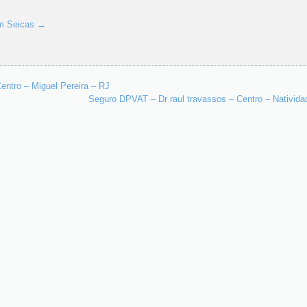
im Seicas
→
ntro – Miguel Pereira – RJ
Seguro DPVAT – Dr raul travassos – Centro – Nativid