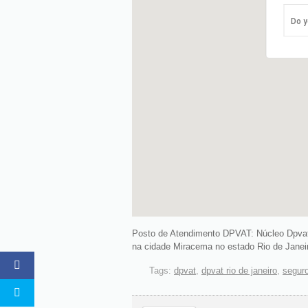
Do y
Posto de Atendimento DPVAT: Núcleo Dpvat
na cidade Miracema no estado Rio de Janei
Tags:
dpvat
,
dpvat rio de janeiro
,
segur